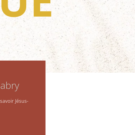
UE
labry
savoir Jésus-