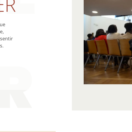
ER
que
e,
sentir
ns.