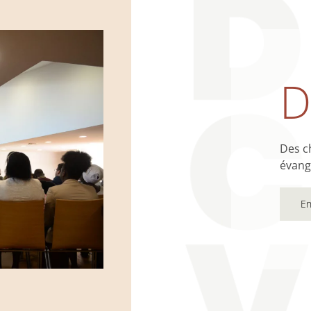
D
Des c
évang
En