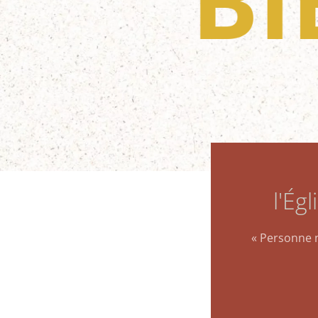
B
l'Ég
« Personne n