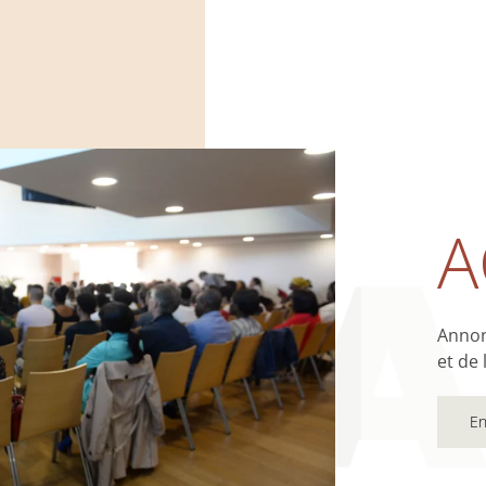
A
Annonc
et de 
En